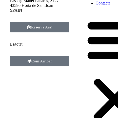
Passeig Manel Pallarès, 21 A
Contacta
43596 Horta de Sant Joan
SPAIN
Reserva Ara!
Esgotat
Com Arribar