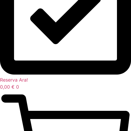
Reserva Ara!
0,00
€
0