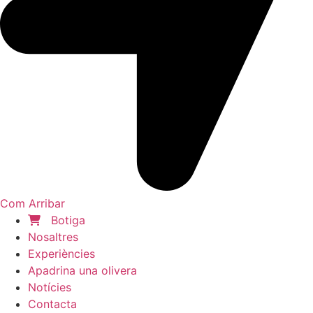
Com Arribar
Botiga
Nosaltres
Experiències
Apadrina una olivera
Notícies
Contacta