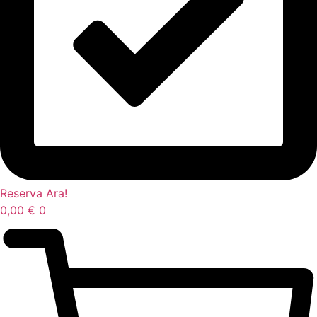
Reserva Ara!
0,00
€
0