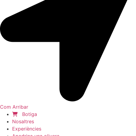
Com Arribar
Botiga
Nosaltres
Experiències
Apadrina una olivera